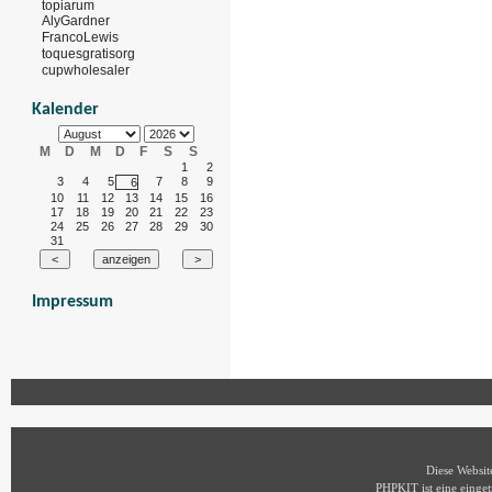
topiarum
AlyGardner
FrancoLewis
toquesgratisorg
cupwholesaler
Kalender
M
D
M
D
F
S
S
1
2
3
4
5
7
8
9
6
10
11
12
13
14
15
16
17
18
19
20
21
22
23
24
25
26
27
28
29
30
31
Impressum
Diese Websi
PHPKIT ist eine eing