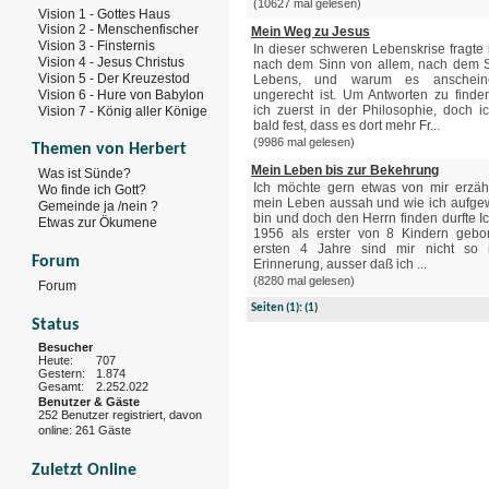
(10627 mal gelesen)
Vision 1 - Gottes Haus
Vision 2 - Menschenfischer
Mein Weg zu Jesus
Vision 3 - Finsternis
In dieser schweren Lebenskrise fragte 
Vision 4 - Jesus Christus
nach dem Sinn von allem, nach dem 
Vision 5 - Der Kreuzestod
Lebens, und warum es anschei
Vision 6 - Hure von Babylon
ungerecht ist. Um Antworten zu finde
ich zuerst in der Philosophie, doch ic
Vision 7 - König aller Könige
bald fest, dass es dort mehr Fr...
(9986 mal gelesen)
Themen von Herbert
Mein Leben bis zur Bekehrung
Was ist Sünde?
Ich möchte gern etwas von mir erzäh
Wo finde ich Gott?
mein Leben aussah und wie ich aufg
Gemeinde ja /nein ?
bin und doch den Herrn finden durfte I
Etwas zur Ökumene
1956 als erster von 8 Kindern gebo
ersten 4 Jahre sind mir nicht so 
Forum
Erinnerung, ausser daß ich ...
(8280 mal gelesen)
Forum
Seiten
(1):
(1)
Status
Besucher
Heute:
707
Gestern:
1.874
Gesamt:
2.252.022
Benutzer & Gäste
252 Benutzer registriert, davon
online: 261 Gäste
Zuletzt Online