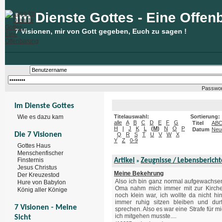
Im Dienste Gottes - Eine Offen
7 Visionen, mir von Gott gegeben, Euch zu sagen !
Passwor
Im Dienste Gottes
Wie es dazu kam
Titelauswahl:
Sortierung:
alle
A
B
C
D
E
F
G
Titel
AB
H
I
J
K
L
(
M
)
N
O
P
Datum
Neu
Die 7 Visionen
Q
R
S
T
U
V
W
X
Y
Z
0-9
Gottes Haus
Menschenfischer
Finsternis
Artikel
Zeugnisse / Lebensbericht
»
Jesus Christus
Meine Bekehrung
Der Kreuzestod
Also ich bin ganz normal aufgewachse
Hure von Babylon
Oma nahm mich immer mit zur Kirche
König aller Könige
noch klein war, ich wollte da nicht hi
immer ruhig sitzen bleiben und durf
7 Visionen - Meine
sprechen. Also es war eine Strafe für 
ich mitgehen musste....
Sicht