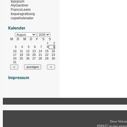
topiarum
AlyGardner
FrancoLewis
toquesgratisorg
cupwholesaler
Kalender
M
D
M
D
F
S
S
1
2
3
4
5
6
7
8
9
10
11
12
13
14
15
16
17
18
19
20
21
22
23
24
25
26
27
28
29
30
31
Impressum
Diese Websi
PHPKIT ist eine eing