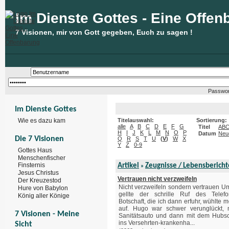
Im Dienste Gottes - Eine Offen
7 Visionen, mir von Gott gegeben, Euch zu sagen !
Passwor
Im Dienste Gottes
Wie es dazu kam
Titelauswahl:
Sortierung:
alle
A
B
C
D
E
F
G
Titel
AB
H
I
J
K
L
M
N
O
P
Datum
Neu
Die 7 Visionen
Q
R
S
T
U
(
V
)
W
X
Y
Z
0-9
Gottes Haus
Menschenfischer
Finsternis
Artikel
Zeugnisse / Lebensbericht
»
Jesus Christus
Vertrauen nicht verzweifeln
Der Kreuzestod
Nicht verzweifeln sondern vertrauen U
Hure von Babylon
gellte der schrille Ruf des Telef
König aller Könige
Botschaft, die ich dann erfuhr, wühlte 
auf. Hugo war schwer verunglückt,
7 Visionen - Meine
Sanitätsauto und dann mit dem Hubs
ins Versehrten-krankenha...
Sicht