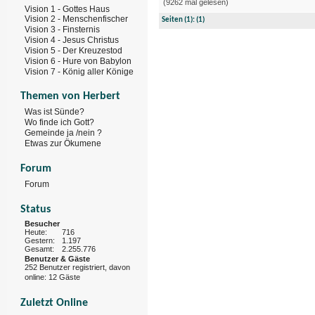
(9262 mal gelesen)
Vision 1 - Gottes Haus
Vision 2 - Menschenfischer
Seiten
(1):
(1)
Vision 3 - Finsternis
Vision 4 - Jesus Christus
Vision 5 - Der Kreuzestod
Vision 6 - Hure von Babylon
Vision 7 - König aller Könige
Themen von Herbert
Was ist Sünde?
Wo finde ich Gott?
Gemeinde ja /nein ?
Etwas zur Ökumene
Forum
Forum
Status
Besucher
Heute:
716
Gestern:
1.197
Gesamt:
2.255.776
Benutzer & Gäste
252 Benutzer registriert, davon
online: 12 Gäste
Zuletzt Online