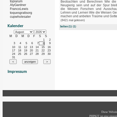
topiarum
Beobachten und Berechnen Wie die
AlyGardner
Neugierig sein und auf der Spur ble
die Weisen Forschen und Ausschau
FrancoLewis
Lehren und Lernen Wie die Weisen G
toquesgratisorg
machen und anbeten Traüme und Gottes
cupwholesaler
(8421 mal gelesen)
Kalender
Seiten
(1):
(1)
M
D
M
D
F
S
S
1
2
3
4
5
6
7
9
8
10
11
12
13
14
15
16
17
18
19
20
21
22
23
24
25
26
27
28
29
30
31
Impressum
Diese Websi
PHPKIT ist eine eing