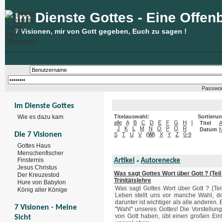
Im Dienste Gottes - Eine Offen
7 Visionen, mir von Gott gegeben, Euch zu sagen !
Passwor
Im Dienste Gottes
Wie es dazu kam
Titelauswahl:
Sortieru
alle
A
B
C
D
E
F
G
H
I
Titel
J
K
L
M
N
O
P
Q
R
Datum
N
Die 7 Visionen
S
T
U
V
(
W
)
X
Y
Z
0-9
Gottes Haus
Menschenfischer
Finsternis
Artikel
Autorenecke
»
Jesus Christus
Was sagt Gottes Wort über Gott ? (Teil
Der Kreuzestod
Trinitätslehre
Hure von Babylon
Was sagt Gottes Wort über Gott ? (Tei
König aller Könige
Leben stellt uns vor manche Wahl, d
darunter ist wichtiger als alle anderen. E
7 Visionen - Meine
"Wahl" unseres Gottes! Die Vorstellung
von Gott haben, übt einen großen Einf
Sicht