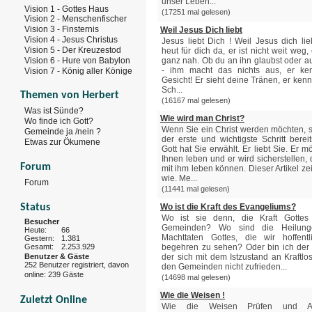
unser Leben...
Vision 1 - Gottes Haus
(17251 mal gelesen)
Vision 2 - Menschenfischer
Vision 3 - Finsternis
Weil Jesus Dich liebt
Vision 4 - Jesus Christus
Jesus liebt Dich ! Weil Jesus dich lieb
Vision 5 - Der Kreuzestod
heut für dich da, er ist nicht weit weg, e
Vision 6 - Hure von Babylon
ganz nah. Ob du an ihn glaubst oder au
- ihm macht das nichts aus, er ke
Vision 7 - König aller Könige
Gesicht! Er sieht deine Tränen, er ken
Sch...
Themen von Herbert
(16167 mal gelesen)
Was ist Sünde?
Wie wird man Christ?
Wo finde ich Gott?
Wenn Sie ein Christ werden möchten, 
Gemeinde ja /nein ?
der erste und wichtigste Schritt berei
Etwas zur Ökumene
Gott hat Sie erwählt. Er liebt Sie. Er m
Ihnen leben und er wird sicherstellen,
Forum
mit ihm leben können. Dieser Artikel ze
wie. Me...
Forum
(11441 mal gelesen)
Status
Wo ist die Kraft des Evangeliums?
Wo ist sie denn, die Kraft Gottes
Besucher
Gemeinden? Wo sind die Heilun
Heute:
66
Machttaten Gottes, die wir hoffentl
Gestern:
1.381
Gesamt:
2.253.929
begehren zu sehen? Oder bin ich der 
Benutzer & Gäste
der sich mit dem Istzustand an Kraftlos
252 Benutzer registriert, davon
den Gemeinden nicht zufrieden...
online: 239 Gäste
(14698 mal gelesen)
Wie die Weisen !
Zuletzt Online
Wie die Weisen Prüfen und A