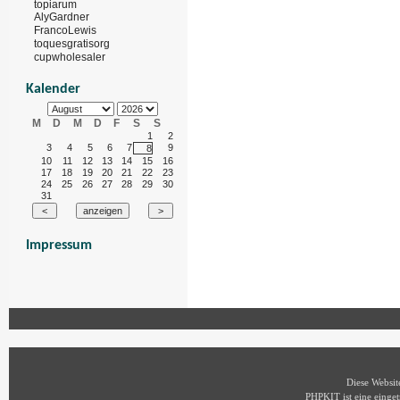
topiarum
AlyGardner
FrancoLewis
toquesgratisorg
cupwholesaler
Kalender
M
D
M
D
F
S
S
1
2
3
4
5
6
7
9
8
10
11
12
13
14
15
16
17
18
19
20
21
22
23
24
25
26
27
28
29
30
31
Impressum
Diese Websi
PHPKIT ist eine eing