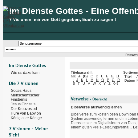
Im Dienste Gottes - Eine Offen
7 Visionen, mir von Gott gegeben, Euch zu sagen !
Passwor
Im Dienste Gottes
Wie es dazu kam
Titelauswahl:
Sortieru
alle
A
(
B
)
C
D
E
F
G
H
Titel
I
J
K
L
M
N
O
P
Q
R
Datum
Die 7 Visionen
S
T
U
V
W
X
Y
Z
0-9
Gottes Haus
Menschenfischer
Verweise
Finsternis
» Übersicht
Jesus Christus
Bibelverse auswendig lernen
Der Kreuzestod
Hure von Babylon
Bibelverse zum kostenlosen Download u
König aller Könige
System auswendig lernen und im Leben 
Dienstleister im Digitalisieren von Dias
einem guten Preis-Leistungsverhäl...
Le
7 Visionen - Meine
Sicht