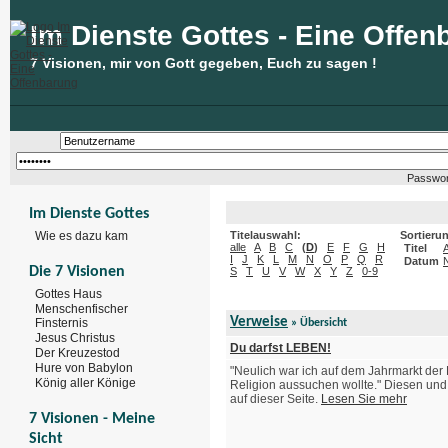
Im Dienste Gottes - Eine Offen
7 Visionen, mir von Gott gegeben, Euch zu sagen !
Passwor
Im Dienste Gottes
Wie es dazu kam
Titelauswahl:
Sortieru
alle
A
B
C
(
D
)
E
F
G
H
Titel
I
J
K
L
M
N
O
P
Q
R
Datum
Die 7 Visionen
S
T
U
V
W
X
Y
Z
0-9
Gottes Haus
Menschenfischer
Verweise
Finsternis
» Übersicht
Jesus Christus
Du darfst LEBEN!
Der Kreuzestod
Hure von Babylon
"Neulich war ich auf dem Jahrmarkt der 
König aller Könige
Religion aussuchen wollte." Diesen und 
auf dieser Seite.
Lesen Sie mehr
7 Visionen - Meine
Sicht