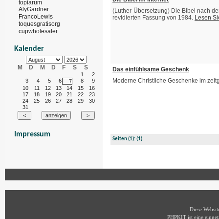
topiarum
AlyGardner
(Luther-Übersetzung) Die Bibel nach de
FrancoLewis
revidierten Fassung von 1984.
Lesen Si
toquesgratisorg
cupwholesaler
Kalender
M
D
M
D
F
S
S
Das einfühlsame Geschenk
1
2
Moderne Christliche Geschenke im zei
3
4
5
6
8
9
7
10
11
12
13
14
15
16
17
18
19
20
21
22
23
24
25
26
27
28
29
30
31
Impressum
Seiten
(1):
(1)
Diese Websi
PHPKIT ist eine eing