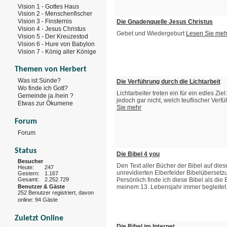
Vision 1 - Gottes Haus
Vision 2 - Menschenfischer
Vision 3 - Finsternis
Die Gnadenquelle Jesus Christus
Vision 4 - Jesus Christus
Gebet und Wiedergeburt
Lesen Sie meh
Vision 5 - Der Kreuzestod
Vision 6 - Hure von Babylon
Vision 7 - König aller Könige
Themen von Herbert
Was ist Sünde?
Die Verführung durch die Lichtarbeit
Wo finde ich Gott?
Lichtarbeiter treten ein für ein edles Zie
Gemeinde ja /nein ?
jedoch gar nicht, welch teuflischer Verf
Etwas zur Ökumene
Sie mehr
Forum
Forum
Status
Die Bibel 4 you
Besucher
Den Text aller Bücher der Bibel auf dies
Heute:
247
unrevidierten Elberfelder Bibelübersetz
Gestern:
1.167
Gesamt:
2.252.729
Persönlich finde ich diese Bibel als die
Benutzer & Gäste
meinem 13. Lebensjahr immer begleitet. 
252 Benutzer registriert, davon
online: 94 Gäste
Zuletzt Online
Die Bibel im Internet