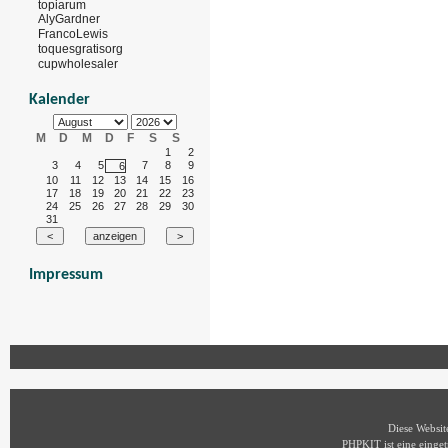
topiarum
AlyGardner
FrancoLewis
toquesgratisorg
cupwholesaler
Kalender
M
D
M
D
F
S
S
1
2
3
4
5
7
8
9
6
10
11
12
13
14
15
16
17
18
19
20
21
22
23
24
25
26
27
28
29
30
31
Impressum
Diese Websi
PHPKIT ist eine eing