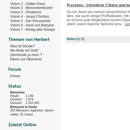
Vision 1 - Gottes Haus
Praystore - Christliche T-Shirts und m
Vision 2 - Menschenfischer
Da ich Jesus als meinen persönlichen H
Vision 3 - Finsternis
dies, wie auch einige Profifußballer, mit 
Vision 4 - Jesus Christus
es ist eine gute Möglichkeit seinen Gl
Vision 5 - Der Kreuzestod
allem, wenn manche Sprüche prov...
Le
Vision 6 - Hure von Babylon
Vision 7 - König aller Könige
Themen von Herbert
Seiten
(1):
(1)
Was ist Sünde?
Wo finde ich Gott?
Gemeinde ja /nein ?
Etwas zur Ökumene
Forum
Forum
Status
Besucher
Heute:
1.146
Gestern:
1.874
Gesamt:
2.252.461
Benutzer & Gäste
252 Benutzer registriert, davon
online: 51 Gäste
Zuletzt Online