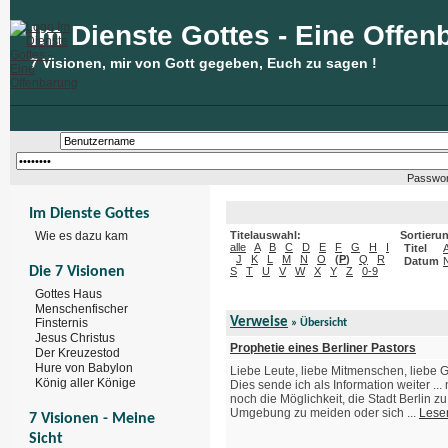
Im Dienste Gottes - Eine Offen
7 Visionen, mir von Gott gegeben, Euch zu sagen !
Passwor
Im Dienste Gottes
Wie es dazu kam
Titelauswahl:
Sortieru
alle
A
B
C
D
E
F
G
H
I
Titel
J
K
L
M
N
O
(
P
)
Q
R
Datum
Die 7 Visionen
S
T
U
V
W
X
Y
Z
0-9
Gottes Haus
Menschenfischer
Verweise
Finsternis
» Übersicht
Jesus Christus
Prophetie eines Berliner Pastors
Der Kreuzestod
Hure von Babylon
Liebe Leute, liebe Mitmenschen, liebe 
König aller Könige
Dies sende ich als Information weiter ..
noch die Möglichkeit, die Stadt Berlin 
Umgebung zu meiden oder sich ...
Lese
7 Visionen - Meine
Sicht