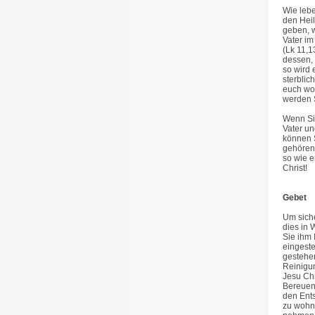
Wie lebe
den Heil
geben, w
Vater im
(Lk 11,1
dessen, 
so wird 
sterblic
euch woh
werden 
Wenn Sie
Vater u
können S
gehören
so wie e
Christ!
Gebet
Um siche
dies in 
Sie ihm 
eingeste
gestehen
Reinigu
Jesu Chr
Bereuen
den Ents
zu wohn