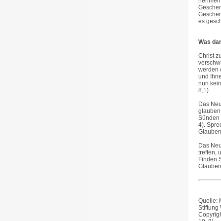
nehmen 
Geschen
Geschen
es gesch
Was da
Christ z
verschw
werden d
und Ihne
nun kein
8,1).
Das Neue
glauben,
Sünden u
4). Spre
Glauben
Das Neu
treffen,
Finden S
Glauben 
Quelle: 
Stiftung
Copyrigh