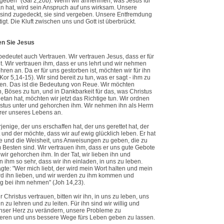
geben" (Gal 2,20b). Wenn wir annehmen, was Jesus für
n hat, wird sein Anspruch auf uns wirksam. Unsere
sind zugedeckt, sie sind vergeben. Unsere Entfremdung
itigt. Die Kluft zwischen uns und Gott ist überbrückt.
en Sie Jesus
edeutet auch Vertrauen. Wir vertrauen Jesus, dass er für
t. Wir vertrauen ihm, dass er uns lehrt und wir nehmen
hren an. Da er für uns gestorben ist, möchten wir für ihn
Kor 5,14-15). Wir sind bereit zu tun, was er sagt - ihm zu
en. Das ist die Bedeutung von Reue. Wir möchten
, Böses zu tun, und in Dankbarkeit für das, was Christus
getan hat, möchten wir jetzt das Richtige tun. Wir ordnen
stus unter und gehorchen ihm. Wir nehmen ihn als Herrn
rer unseres Lebens an.
erjenige, der uns erschaffen hat, der uns gerettet hat, der
t und der möchte, dass wir auf ewig glücklich leben. Er hat
e und die Weisheit, uns Anweisungen zu geben, die zu
Besten sind. Wir vertrauen ihm, dass er uns gute Gebote
 wir gehorchen ihm. In der Tat, wir lieben ihn und
n ihm so sehr, dass wir ihn einladen, in uns zu leben.
gte: "Wer mich liebt, der wird mein Wort halten und mein
rd ihn lieben, und wir werden zu ihm kommen und
 bei ihm nehmen" (Joh 14,23).
 Christus vertrauen, bitten wir ihn, in uns zu leben, uns
n zu lehren und zu leiten. Für ihn sind wir willig und
unser Herz zu verändern, unsere Probleme zu
zieren und uns bessere Wege fürs Leben geben zu lassen.