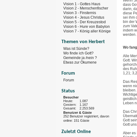
Wenn Sie
Vision 1 - Gottes Haus
dass Got
Vision 2 - Menschenfischer
darin, d
Vision 3 - Finsternis
diese P
Vision 4 - Jesus Christus
sei ihm 
bin der
Vision 5 - Der Kreuzestod
zum Vate
Vision 6 - Hure von Babylon
indem wi
Vision 7 - König aller Könige
werden.
Themen von Herbert
Wo fang
Was ist Sünde?
Wo finde ich Gott?
Alle Men
Gemeinde ja /nein ?
Gott. Wi
Etwas zur Ökumene
gehorche
des Ruhm
Forum
1,21; 3,2
Forum
Das Resu
wenn nic
bleiben.
Status
Wichtig
Besucher
geistlic
Heute:
1.087
Leben ni
Gestern:
1.167
Gesamt:
2.253.569
Das Chri
Benutzer & Gäste
Übernatü
252 Benutzer registriert, davon
Gott sei
online: 151 Gäste
Gott uns
Zuletzt Online
Aber es 