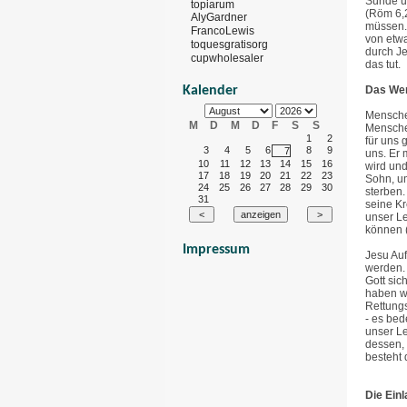
Sünde un
topiarum
(Röm 6,2
AlyGardner
müssen. 
FrancoLewis
von etwa
toquesgratisorg
durch Je
cupwholesaler
das tut.
Kalender
Das Wer
Menschen
M
D
M
D
F
S
S
Menschen
1
2
für uns 
3
4
5
6
8
9
7
uns. Er 
10
11
12
13
14
15
16
wird und
17
18
19
20
21
22
23
Sohn, um
24
25
26
27
28
29
30
sterben.
31
seine Kr
unser Le
können (
Impressum
Jesu Auf
werden. 
Gott sic
haben wi
Rettungs
- es bed
unser Le
dessen, 
besteht
Die Ein