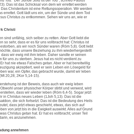
d Tod: "Der Sünde Sold ist der Tod", schrieb Paulus
3). Das ist das Schicksal von dem wir errettet werden
Das Christentum ist eine Rettungsoperation. Wir werden
s errettet. Gott lädt uns ein, um der Sünde und dem Tod
sus Christus zu entkommen. Sehen wir uns an, wie er
k Christi
 sind unfähig, sich selber zu retten. Aber Gott liebt die
 so sehr, dass er es für uns vollbracht hat: Christus ist
gestorben, als wir noch Sünder waren (Röm 5,8). Gott liebt
möchte, dass unsere Beziehung zu ihm wiederhergestellt
 dass wir ewig mit ihm leben. Daher sandte er seinen
 für uns zu sterben. Jesus hat es nicht verdient zu
 Er hat nie etwas Falsches getan. Aber er hat bereitwillig
euzigung akzeptiert, weil er sein Leben ein Lösegeld für
ben war, ein Opfer, das gebracht wurde, damit wir leben
Mt 20,28; 2Kor 5,14-15).
erstehung ist der Beweis, dass auch wir ewig leben
Obwohl unser physischer Körper stirbt und verwest, wird
herstellen, dass wir wieder leben (Röm 6,4-5). Sogar jetzt
r in Christus neues Leben (1Joh 5,13). Das ist die
aktion, die sich fortsetzt. Das ist die Bedeutung des Heils
eutet, dass jetzt etwas geschieht, etwas, das sich auf
ben von jetzt bis in die Ewigkeit auswirkt. Alles auf Grund
was Christus getan hat. Er hat es vollbracht; unser Teil
 darin, es anzunehmen.
ladung annehmen