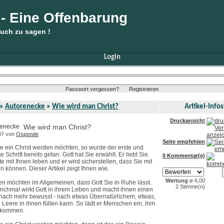
 - Eine Offenbarung
Euch zu sagen !
Login
Passwort vergessen?
Registrieren
»
Autorenecke
»
Wie wird man Christ?
Artikel-Infos
Druckansicht
Wie wird man Christ?
07 von
Osponde
Seite empfehlen
 ein Christ werden möchten, so wurde der erste und
e Schritt bereits getan. Gott hat Sie erwählt. Er liebt Sie.
0 Kommentar(e)
e mit Ihnen leben und er wird sicherstellen, dass Sie mit
n können. Dieser Artikel zeigt Ihnen wie.
Wertung
ø 6,00
 möchten im Allgemeinen, dass Gott Sie in Ruhe lässt.
2 Stimme(n)
nchmal wirkt Gott in ihrem Leben und macht ihnen einen
nach mehr bewusst - nach etwas Übernatürlichem, etwas,
 Leere in ihnen füllen kann. So lädt er Menschen ein, ihm
ukommen.