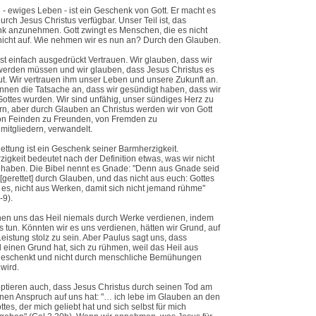
 - ewiges Leben - ist ein Geschenk von Gott. Er macht es
durch Jesus Christus verfügbar. Unser Teil ist, das
k anzunehmen. Gott zwingt es Menschen, die es nicht
nicht auf. Wie nehmen wir es nun an? Durch den Glauben.
st einfach ausgedrückt Vertrauen. Wir glauben, dass wir
 werden müssen und wir glauben, dass Jesus Christus es
tut. Wir vertrauen ihm unser Leben und unsere Zukunft an.
nnen die Tatsache an, dass wir gesündigt haben, dass wir
ottes wurden. Wir sind unfähig, unser sündiges Herz zu
n, aber durch Glauben an Christus werden wir von Gott
von Feinden zu Freunden, von Fremden zu
mitgliedern, verwandelt.
ettung ist ein Geschenk seiner Barmherzigkeit.
igkeit bedeutet nach der Definition etwas, was wir nicht
t haben. Die Bibel nennt es Gnade: "Denn aus Gnade seid
g [gerettet] durch Glauben, und das nicht aus euch: Gottes
 es, nicht aus Werken, damit sich nicht jemand rühme"
-9).
nen uns das Heil niemals durch Werke verdienen, indem
s tun. Könnten wir es uns verdienen, hätten wir Grund, auf
eistung stolz zu sein. Aber Paulus sagt uns, dass
einen Grund hat, sich zu rühmen, weil das Heil aus
eschenkt und nicht durch menschliche Bemühungen
 wird.
ptieren auch, dass Jesus Christus durch seinen Tod am
nen Anspruch auf uns hat: "… ich lebe im Glauben an den
tes, der mich geliebt hat und sich selbst für mich