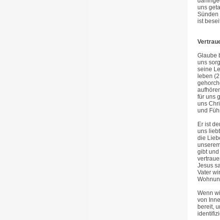
dahinge
uns geta
Sünden 
ist bese
Vertrau
Glaube b
uns sorg
seine Le
leben (2
gehorch
aufhören
für uns 
uns Chri
und Füh
Er ist d
uns lieb
die Lieb
unserem 
gibt und
vertraue
Jesus sa
Vater wi
Wohnung
Wenn wir
von Inne
bereit, 
identifi