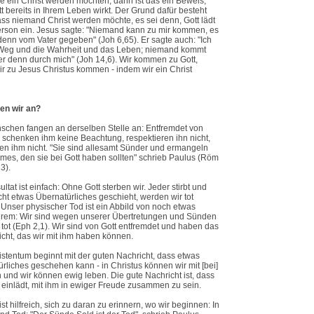
 ein Christ werden möchten, dann ist das ein Beweis,
t bereits in Ihrem Leben wirkt. Der Grund dafür besteht
ass niemand Christ werden möchte, es sei denn, Gott lädt
erson ein. Jesus sagte: "Niemand kann zu mir kommen, es
denn vom Vater gegeben" (Joh 6,65). Er sagte auch: "Ich
 Weg und die Wahrheit und das Leben; niemand kommt
r denn durch mich" (Joh 14,6). Wir kommen zu Gott,
r zu Jesus Christus kommen - indem wir ein Christ
en wir an?
schen fangen an derselben Stelle an: Entfremdet von
r schenken ihm keine Beachtung, respektieren ihn nicht,
n ihm nicht. "Sie sind allesamt Sünder und ermangeln
es, den sie bei Gott haben sollten" schrieb Paulus (Röm
3).
ltat ist einfach: Ohne Gott sterben wir. Jeder stirbt und
ht etwas Übernatürliches geschieht, werden wir tot
 Unser physischer Tod ist ein Abbild von noch etwas
erem: Wir sind wegen unserer Übertretungen und Sünden
h tot (Eph 2,1). Wir sind von Gott entfremdet und haben das
cht, das wir mit ihm haben können.
stentum beginnt mit der guten Nachricht, dass etwas
rliches geschehen kann - in Christus können wir mit [bei]
n und wir können ewig leben. Die gute Nachricht ist, dass
 einlädt, mit ihm in ewiger Freude zusammen zu sein.
ist hilfreich, sich zu daran zu erinnern, wo wir beginnen: In