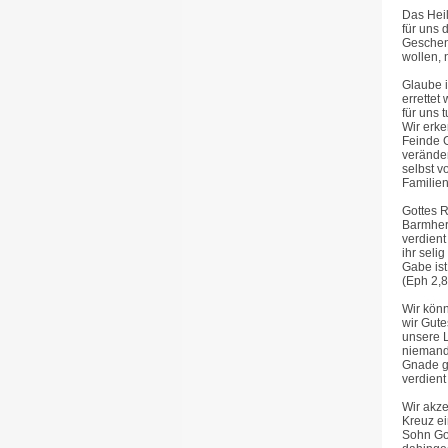
Das Heil
für uns 
Geschen
wollen, 
Glaube i
errettet
für uns 
Wir erke
Feinde G
veränder
selbst 
Familien
Gottes R
Barmherz
verdien
ihr seli
Gabe ist
(Eph 2,8
Wir kön
wir Gute
unsere L
niemand 
Gnade g
verdient
Wir akze
Kreuz ei
Sohn Got