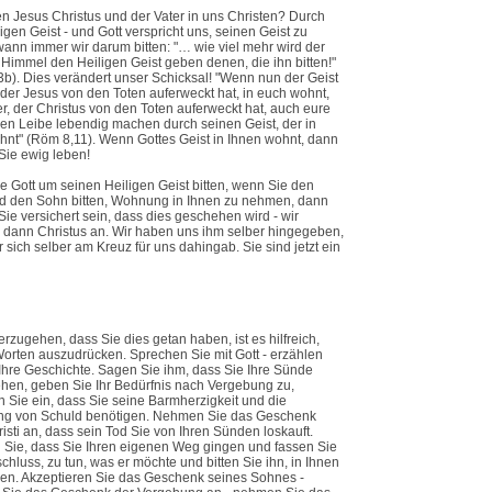
n Jesus Christus und der Vater in uns Christen? Durch
igen Geist - und Gott verspricht uns, seinen Geist zu
ann immer wir darum bitten: "… wie viel mehr wird der
 Himmel den Heiligen Geist geben denen, die ihn bitten!"
3b). Dies verändert unser Schicksal! "Wenn nun der Geist
der Jesus von den Toten auferweckt hat, in euch wohnt,
er, der Christus von den Toten auferweckt hat, auch eure
hen Leibe lebendig machen durch seinen Geist, der in
nt" (Röm 8,11). Wenn Gottes Geist in Ihnen wohnt, dann
Sie ewig leben!
 Gott um seinen Heiligen Geist bitten, wenn Sie den
nd den Sohn bitten, Wohnung in Ihnen zu nehmen, dann
ie versichert sein, dass dies geschehen wird - wir
 dann Christus an. Wir haben uns ihm selber hingegeben,
r sich selber am Kreuz für uns dahingab. Sie sind jetzt ein
rzugehen, dass Sie dies getan haben, ist es hilfreich,
Worten auszudrücken. Sprechen Sie mit Gott - erzählen
Ihre Geschichte. Sagen Sie ihm, dass Sie Ihre Sünde
hen, geben Sie Ihr Bedürfnis nach Vergebung zu,
 Sie ein, dass Sie seine Barmherzigkeit und die
ng von Schuld benötigen. Nehmen Sie das Geschenk
isti an, dass sein Tod Sie von Ihren Sünden loskauft.
 Sie, dass Sie Ihren eigenen Weg gingen und fassen Sie
chluss, zu tun, was er möchte und bitten Sie ihn, in Ihnen
en. Akzeptieren Sie das Geschenk seines Sohnes -