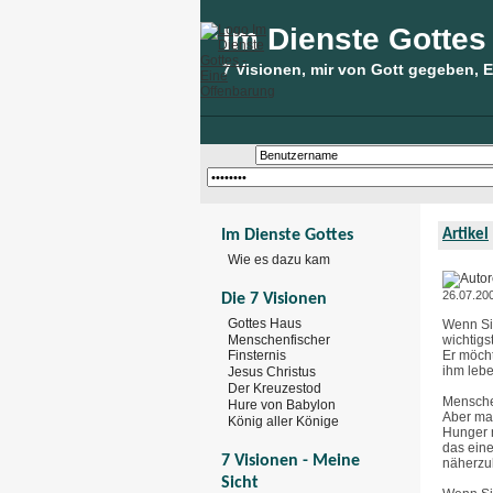
Im Dienste Gottes
7 Visionen, mir von Gott gegeben, 
Im Dienste Gottes
Artikel
Wie es dazu kam
26.07.20
Die 7 Visionen
Gottes Haus
Wenn Sie
Menschenfischer
wichtigst
Er möcht
Finsternis
ihm lebe
Jesus Christus
Der Kreuzestod
Menschen
Hure von Babylon
Aber ma
König aller Könige
Hunger 
das eine
7 Visionen - Meine
näherz
Sicht