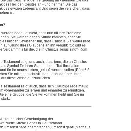
Sie das Geschenk der Vergebung an - nehmen Sie das
k des Heiligen Geistes an - und nehmen Sie das
k des ewigen Lebens an! Und seien Sie versichert, dass
ehen ist.
nn?
u werden bedeutet nicht, dass nun all Ihre Probleme
inden. Sie werden gegen Sünde kämpfen, aber Sie
ies mit der Gewissheit tun, dass Christus Sie weiter liebt
n auf Grund Ihres Glaubens an ihn vergibt: "So gibt es
e Verdammnis für die, die in Christus Jesus sind" (Röm
 Testament zeigt uns auch, dass jene, die an Christus
 als Symbol für ihren Glauben, den Tod ihrer alten
nd für ihr neues Leben, getauft werden sollen (Röm 6,3-
chen Sie mit einem christlichen Leiter darüber, Ihren
 auf diese Weise auszudrücken.
e Testament zeigt auch, dass sich Gläubige regelmäßig
 um voneinander zu lernen und einander zu ermutigen.
ie eine Gruppe, die Sie willkommen heißt und Sie im
stärkt.
Mit freundlicher Genehmigung der
 Weltweite Kirche Gottes in Deutschland
t: Umsonst habt ihr empfangen, umsonst gebt! (Matthäus