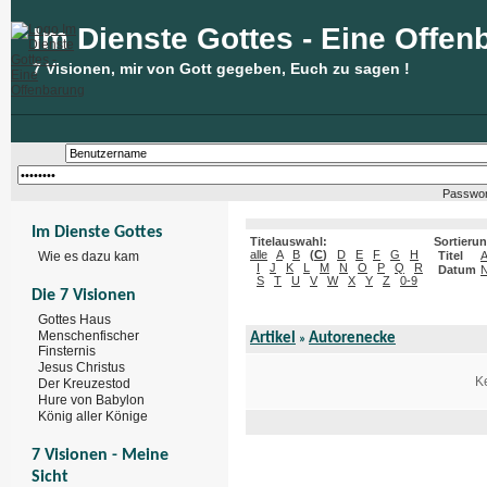
Im Dienste Gottes - Eine Offen
7 Visionen, mir von Gott gegeben, Euch zu sagen !
Passwor
Im Dienste Gottes
Titelauswahl:
Sortieru
alle
A
B
(
C
)
D
E
F
G
H
Wie es dazu kam
Titel
I
J
K
L
M
N
O
P
Q
R
Datum
N
S
T
U
V
W
X
Y
Z
0-9
Die 7 Visionen
Gottes Haus
Menschenfischer
Artikel
Autorenecke
»
Finsternis
Jesus Christus
Ke
Der Kreuzestod
Hure von Babylon
König aller Könige
7 Visionen - Meine
Sicht