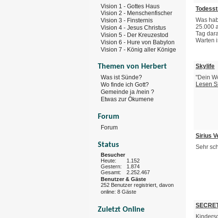
Vision 1 - Gottes Haus
Todesst
Vision 2 - Menschenfischer
Was hab
Vision 3 - Finsternis
25.000 a
Vision 4 - Jesus Christus
Tag dara
Vision 5 - Der Kreuzestod
Warten i
Vision 6 - Hure von Babylon
Vision 7 - König aller Könige
Skylife
Themen von Herbert
"Dein Wo
Was ist Sünde?
Lesen S
Wo finde ich Gott?
Gemeinde ja /nein ?
Etwas zur Ökumene
Forum
Forum
Sirius V
Status
Sehr sc
Besucher
Heute:
1.152
Gestern:
1.874
Gesamt:
2.252.467
Benutzer & Gäste
252 Benutzer registriert, davon
online: 8 Gäste
SECRE
Zuletzt Online
Kindersc