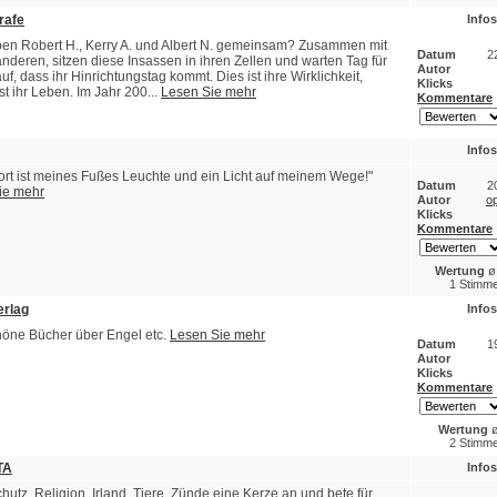
rafe
Infos
en Robert H., Kerry A. und Albert N. gemeinsam? Zusammen mit
Datum
2
nderen, sitzen diese Insassen in ihren Zellen und warten Tag für
Autor
uf, dass ihr Hinrichtungstag kommt. Dies ist ihre Wirklichkeit,
Klicks
st ihr Leben. Im Jahr 200...
Lesen Sie mehr
Kommentare
Infos
rt ist meines Fußes Leuchte und ein Licht auf meinem Wege!"
Datum
2
ie mehr
Autor
op
Klicks
Kommentare
Wertung
ø
1 Stimme
erlag
Infos
höne Bücher über Engel etc.
Lesen Sie mehr
Datum
1
Autor
Klicks
Kommentare
Wertung
ø
2 Stimme
TA
Infos
hutz, Religion, Irland, Tiere, Zünde eine Kerze an und bete für