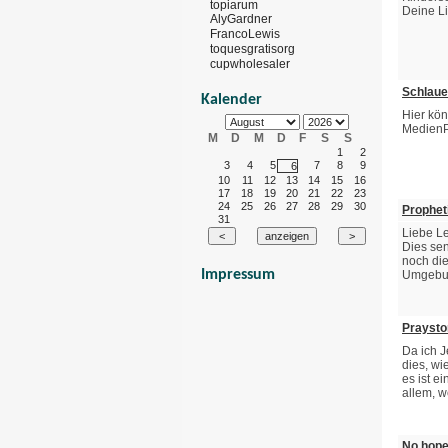
topiarum
Deine L
AlyGardner
FrancoLewis
toquesgratisorg
cupwholesaler
Schlaue
Kalender
Hier kön
MedienP
M
D
M
D
F
S
S
1
2
3
4
5
7
8
9
6
10
11
12
13
14
15
16
17
18
19
20
21
22
23
24
25
26
27
28
29
30
Prophet
31
Liebe Le
Dies sen
noch die
Impressum
Umgebun
Praystor
Da ich J
dies, wi
es ist e
allem, 
No hope