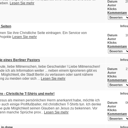
Datum
2
ieben.
Lesen Sie mehr
Autor
Klicks
Kommentare
 Seiten
Infos
nen Sie ihre Christliche Seite eintragen. Ein Service von
Datum
1
rojekte
Lesen Sie mehr
Autor
Klicks
Kommentare
ie eines Berliner Pastors
Infos
ute, liebe Mitmenschen, liebe Geschwister ! Liebe Mitmenschen!
Datum
2
de ich als Information weiter ... neben einem Ignorieren gibt es
Autor
 Möglichkeit, die Stadt Berlin zu verlassen oder samt nähere
Klicks
g zu meiden oder sich ...
Lesen Sie mehr
Kommentare
e - Christliche T-Shirts und mehr!
Infos
esus als meinen persönlichen Herrn anerkannt habe, möchte ich
Datum
0
e auch einige Profifußballer, mit christlichen T-Shirts tun. Ich denke
Autor
ine gute Möglichkeit seinen Glauben an Jesus zu bekennen. Vor
Klicks
wenn manche Sprüche prov...
Lesen Sie mehr
Kommentare
 in dope
Infos