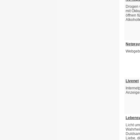
Drogen 
mit Okku
öffnen f
Alkohol
Netpray
Webgebe
Livenet
Internet
Anzeige
Lebensw
Licht um
Wahrheit
Duldsamk
Liebe, d