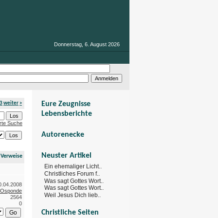
Donnerstag, 6. August 2026
Eure Zeugnisse
3
weiter
>
Lebensberichte
rte Suche
Autorenecke
Neuster Artikel
 Verweise
Ein ehemaliger Licht..
Christliches Forum f..
Was sagt Gottes Wort..
0.04.2008
Was sagt Gottes Wort..
Osponde
Weil Jesus Dich lieb..
2564
0
Christliche Seiten