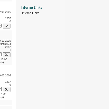
Interne Links
2.01.2006
Interne Links
1757
0
0.10.2010
timist273
2352
1
 10,00
(n)
9.03.2006
1817
0
 1,00
(n)