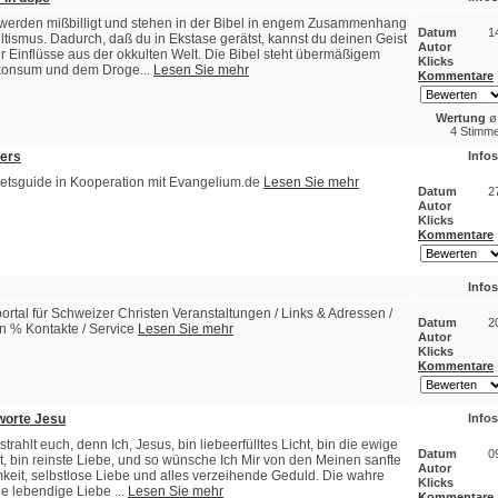
werden mißbilligt und stehen in der Bibel in engem Zusammenhang
Datum
1
ltismus. Dadurch, daß du in Ekstase gerätst, kannst du deinen Geist
Autor
ür Einflüsse aus der okkulten Welt. Die Bibel steht übermäßigem
Klicks
konsum und dem Droge...
Lesen Sie mehr
Kommentare
Wertung
ø
4 Stimme
ers
Infos
tsguide in Kooperation mit Evangelium.de
Lesen Sie mehr
Datum
2
Autor
Klicks
Kommentare
Infos
portal für Schweizer Christen Veranstaltungen / Links & Adressen /
Datum
2
n % Kontakte / Service
Lesen Sie mehr
Autor
Klicks
Kommentare
orte Jesu
Infos
strahlt euch, denn Ich, Jesus, bin liebeerfülltes Licht, bin die ewige
Datum
0
, bin reinste Liebe, und so wünsche Ich Mir von den Meinen sanfte
Autor
eit, selbstlose Liebe und alles verzeihende Geduld. Die wahre
Klicks
ie lebendige Liebe ...
Lesen Sie mehr
Kommentare