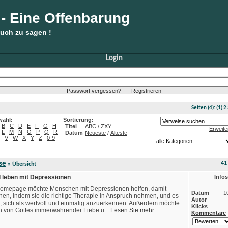
 - Eine Offenbarung
Euch zu sagen !
Login
Passwort vergessen?
Registrieren
Seiten
(4):
(1)
2
wahl:
Sortierung:
B
C
D
E
F
G
H
Titel
ABC
/
ZXY
Erweite
L
M
N
O
P
Q
R
Datum
Neueste
/
Älteste
V
W
X
Y
Z
0-9
se
41
» Übersicht
l leben mit Depressionen
Infos
omepage möchte Menschen mit Depressionen helfen, damit
Datum
1
en, indem sie die richtige Therapie in Anspruch nehmen, und es
Autor
, sich als wertvoll und einmalig anzuerkennen. Außerdem möchte
Klicks
n von Gottes immerwährender Liebe u...
Lesen Sie mehr
Kommentare