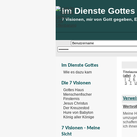
Im Dienste Gottes
7 Visionen, mir von Gott gegeben, 
Im Dienste Gottes
Wie es dazu kam
Titelaus
(
alle
)
A
I
J
K
Die 7 Visionen
S
T
U
Gottes Haus
Menschenfischer
Verwei
Finsternis
Jesus Christus
Wertvol
Der Kreuzestod
Hure von Babylon
Meine H
König aller Könige
umzugeh
schaffen
ich ihne
7 Visionen - Meine
Sicht