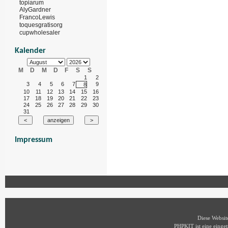
topiarum
AlyGardner
FrancoLewis
toquesgratisorg
cupwholesaler
Kalender
M
D
M
D
F
S
S
1
2
3
4
5
6
7
9
8
10
11
12
13
14
15
16
17
18
19
20
21
22
23
24
25
26
27
28
29
30
31
Impressum
Diese Websi
PHPKIT ist eine eing