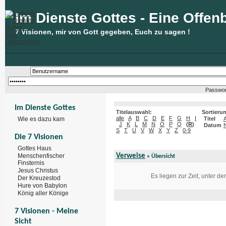
Im Dienste Gottes - Eine Offen
7 Visionen, mir von Gott gegeben, Euch zu sagen !
Passwor
Im Dienste Gottes
Titelauswahl:
Sortieru
alle
A
B
C
D
E
F
G
H
I
Wie es dazu kam
Titel
J
K
L
M
N
O
P
Q
(
R
)
Datum
S
T
U
V
W
X
Y
Z
0-9
Die 7 Visionen
Gottes Haus
Menschenfischer
Verweise
» Übersicht
Finsternis
Jesus Christus
Es liegen zur Zeit, unter d
Der Kreuzestod
Hure von Babylon
König aller Könige
7 Visionen - Meine
Sicht