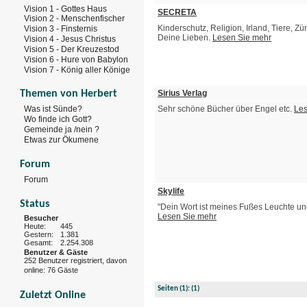
Vision 1 - Gottes Haus
SECRETA
Vision 2 - Menschenfischer
Kinderschutz, Religion, Irland, Tiere, Z
Vision 3 - Finsternis
Deine Lieben.
Lesen Sie mehr
Vision 4 - Jesus Christus
Vision 5 - Der Kreuzestod
Vision 6 - Hure von Babylon
Vision 7 - König aller Könige
Sirius Verlag
Themen von Herbert
Sehr schöne Bücher über Engel etc.
Les
Was ist Sünde?
Wo finde ich Gott?
Gemeinde ja /nein ?
Etwas zur Ökumene
Forum
Forum
Skylife
Status
"Dein Wort ist meines Fußes Leuchte un
Lesen Sie mehr
Besucher
Heute:
445
Gestern:
1.381
Gesamt:
2.254.308
Benutzer & Gäste
252 Benutzer registriert, davon
online: 76 Gäste
Seiten
(1):
(1)
Zuletzt Online