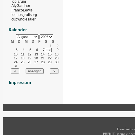
topiarum
AlyGardner
FrancoLewis
toquesgratisorg
cupwholesaler
Kalender
M
D
M
D
F
S
S
1
2
3
4
5
6
7
9
8
10
11
12
13
14
15
16
17
18
19
20
21
22
23
24
25
26
27
28
29
30
31
Impressum
Diese Websi
PHPKIT ist eine eing