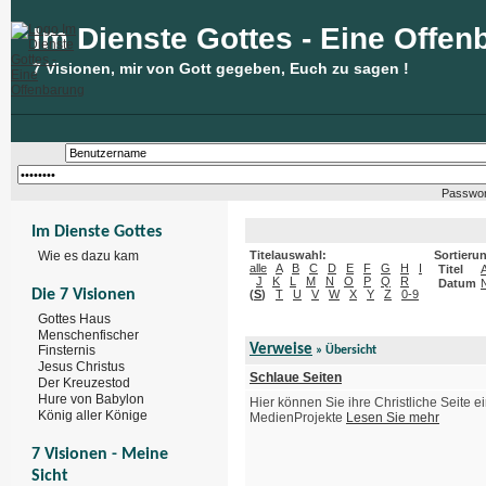
Im Dienste Gottes - Eine Offen
7 Visionen, mir von Gott gegeben, Euch zu sagen !
Passwor
Im Dienste Gottes
Wie es dazu kam
Titelauswahl:
Sortieru
alle
A
B
C
D
E
F
G
H
I
Titel
J
K
L
M
N
O
P
Q
R
Datum
Die 7 Visionen
(
S
)
T
U
V
W
X
Y
Z
0-9
Gottes Haus
Menschenfischer
Verweise
Finsternis
» Übersicht
Jesus Christus
Schlaue Seiten
Der Kreuzestod
Hure von Babylon
Hier können Sie ihre Christliche Seite e
König aller Könige
MedienProjekte
Lesen Sie mehr
7 Visionen - Meine
Sicht