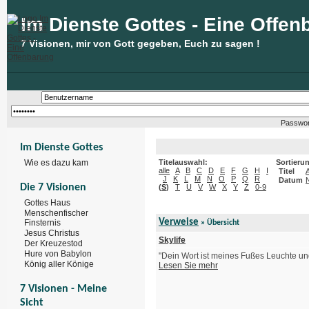
Im Dienste Gottes - Eine Offen
7 Visionen, mir von Gott gegeben, Euch zu sagen !
Passwor
Im Dienste Gottes
Wie es dazu kam
Titelauswahl:
Sortieru
alle
A
B
C
D
E
F
G
H
I
Titel
J
K
L
M
N
O
P
Q
R
Datum
Die 7 Visionen
(
S
)
T
U
V
W
X
Y
Z
0-9
Gottes Haus
Menschenfischer
Verweise
Finsternis
» Übersicht
Jesus Christus
Skylife
Der Kreuzestod
Hure von Babylon
"Dein Wort ist meines Fußes Leuchte un
König aller Könige
Lesen Sie mehr
7 Visionen - Meine
Sicht