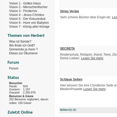
Vision 1 - Gottes Haus
Vision 2 - Menschenfischer
Vision 3 - Finsternis
Sirius Verlag
Vision 4 - Jesus Christus
Sehr schöne Bücher über Engel etc.
Les
Vision 5 - Der Kreuzestod
Vision 6 - Hure von Babylon
Vision 7 - König aller Könige
Themen von Herbert
Was ist Sünde?
Wo finde ich Gott?
SECRETA
Gemeinde ja /nein ?
Etwas zur Ökumene
Kinderschutz, Religion, Irland, Tiere, Z
Deine Lieben.
Lesen Sie mehr
Forum
Forum
Status
Schlaue Seiten
Besucher
Hier können Sie ihre Christliche Seite e
Heute:
919
MedienProjekte
Lesen Sie mehr
Gestern:
1.197
Gesamt:
2.255.979
Benutzer & Gäste
252 Benutzer registriert, davon
online: 150 Gäste
Seiten
(1):
(1)
Zuletzt Online