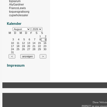
topiarum
AlyGardner
FrancoLewis
toquesgratisorg
cupwholesaler
Kalender
M
D
M
D
F
S
S
1
2
3
4
5
6
7
8
9
10
11
12
13
14
15
16
17
18
19
20
21
22
23
24
25
26
27
28
29
30
31
Impressum
Diese Websi
PHPKIT ist eine eing