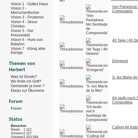
Vision 1 - Gottes Haus
Von Pamplona 
Vision 2 -
Compostela
Menschenfischer
Vision 3 - Finsternis
Vision 4 - Jesus
Christus
Vision 5 - Der
Kreuzestod
Vision 6 - Hure von
40 Tage / 40 G
Babylon
Vision 7 - König aller
Könige
Dringend
Themen von
Herbert
Was ist Sünde?
S- tes Marie de
Wo finde ich Gott?
Gemeinde ja /nein ?
Etwas zur Ökumene
Ich laufe nach 
Forum
Compostela
Forum
Status
Besucher
Calling All Nat
Heute:
1.112
Gestern:
1.167
Gesamt:
2.253.594