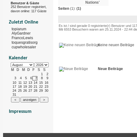
Benutzer & Gäste
252 Benutzer registriert,
Seiten
(1):
(1)
davon online: 117 Gäste
Zuletzt Online
Es ist / sind gerade 0 registrierte(r) Benutzer und 1
topiarum
Mit 6553 Besuchern waren am 25.11.2024 - 22:44 die 
AlyGardner
FrancoLewis
toquesgratisorg
Keine neuen Beiträge
cupwholesaler
Kalender
Neue Beiträge
M
D
M
D
F
S
S
1
2
3
4
5
6
8
9
7
10
11
12
13
14
15
16
17
18
19
20
21
22
23
24
25
26
27
28
29
30
31
Impressum