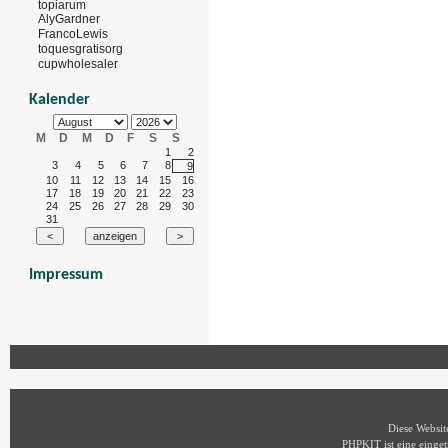
topiarum
AlyGardner
FrancoLewis
toquesgratisorg
cupwholesaler
Kalender
M
D
M
D
F
S
S
1
2
3
4
5
6
7
8
9
10
11
12
13
14
15
16
17
18
19
20
21
22
23
24
25
26
27
28
29
30
31
Impressum
Diese Websi
PHPKIT ist eine eing