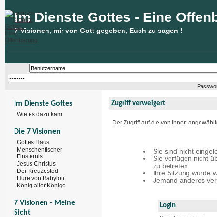
Im Dienste Gottes - Eine Offen
7 Visionen, mir von Gott gegeben, Euch zu sagen !
Passwor
Im Dienste Gottes
Zugriff verweigert
Wie es dazu kam
Der Zugriff auf die von Ihnen angewähl
Die 7 Visionen
Gottes Haus
Menschenfischer
Sie sind nicht eingel
Finsternis
Sie verfügen nicht ü
Jesus Christus
zu betreten.
Der Kreuzestod
Ihre Sitzung wurde w
Hure von Babylon
Jemand anderes verw
König aller Könige
7 Visionen - Meine
Login
Sicht